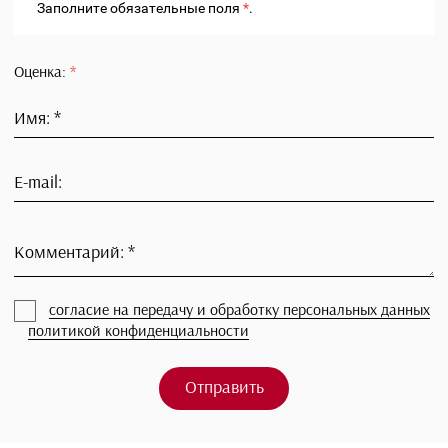
С этим комплектом можно носить корректирующий корсе
бежевый или черный для максимального результата
коррекции и улучшения осанки.
В составе ткани бюстгальтера "Наоми" и " Леди" 39% Ly
Высокая плотность.
Облегченные шорты с германием в составе ткани имею
25% Lycra. Lebondi Co.Ltd
Оставьте отзыв
Заполните обязательные поля
*
.
Оценка:
*