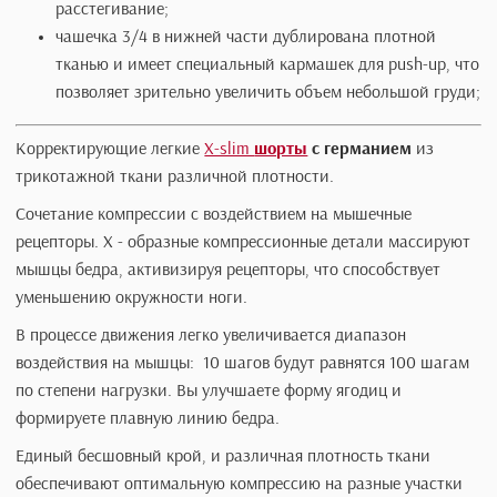
горизонтальный шов придает груди естественность;
Т-образный шов приподнимает грудь;
съемные бретельки, которые можно заменить на
прозрачные или декоративные;
удобная застежка на спине, обработанная приятны
кожи материалом, мягким как замша, надежная в
использовании, исключает самопроизвольное
расстегивание;
чашечка 3/4 в нижней части дублирована плотной
тканью и имеет специальный кармашек для push-up,
позволяет зрительно увеличить объем небольшой г
Корректирующие легкие
X-slim
шорты
с германием
из
трикотажной ткани различной плотности.
Сочетание компрессии с воздействием на мышечные
рецепторы. X - образные компрессионные детали массир