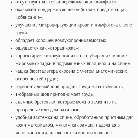
форму женской груди, но и профилактически воздействуе
грудные железы, предотвращая развитие застойных явл
и как следствие злокачественных образований.
плотно облегает, но не сдавливает грудь;
отсутствуют косточки пережимающие лимфоток;
оказывает поддерживающее действие, предотвращ
«обвисание»;
улучшение микроциркуляции крови и лимфотока в 
груди
обладает хорошей воздухопроницаемостью;
ощущается как «вторая кожа»;
корректирует боковую линию тела, убирая излишн
жировые складки в подмышечных впадинах и на спи
чашка бюстгальтера скроена с учетом анатомическ
особенностей груди;