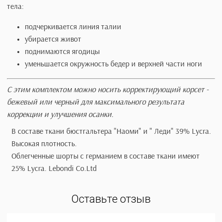
мышцы бедра, активизируя рецепторы, что способствует
уменьшению окружности ноги.
В процессе движения легко увеличивается диапазон
воздействия на мышцы: 10 шагов будут равнятся 100 ша
по степени нагрузки. Вы улучшаете форму ягодиц и
формируете плавную линию бедра.
Единый бесшовный крой, и различная плотность ткани
обеспечивают оптимальную компрессию на разные участ
тела:
подчеркивается линия талии
убирается живот
поднимаются ягодицы
уменьшается окружность бедер и верхней части ног