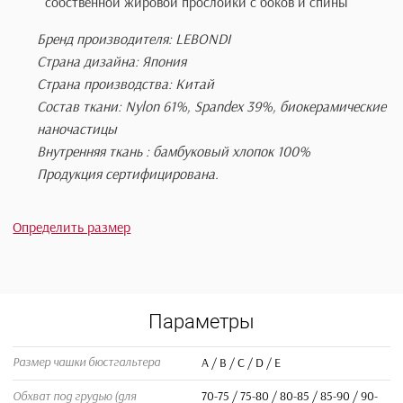
груди;
обладает хорошей воздухопроницаемостью;
ощущается как «вторая кожа»;
корректирует боковую линию тела, убирая излишн
жировые складки в подмышечных впадинах и на спи
мягкие бретельки из плотной эластичной ткани;
удобная застежка на спине, обработанная приятны
кожи материалом, мягким как замша, надежная в
использовании;
профилактика мастопатии, мастита и других
заболеваний молочных желез;
увеличивает размер груди и уплотняет её за счет
собственной жировой прослойки с боков и спины
Бренд производителя: LEBONDI
Страна дизайна: Япония