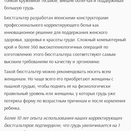
этом бюстгальтер "Флора" выглядит очень стильно,
даже необычно в сравнении с привычными всем моделям
Цвет корректирующего бюстгальтера "Флора" практическ
сливается с естественным цветом кожи, что делает его
универсальным под любую одежду. Верхняя часть чашек
бюстгальтера расширена прозрачной капроновой тканью
тонкой кружевной тесьмой, внешне облегчая и поддержи
большую грудь.
Бюстгальтер разработан японскими конструкторами
профессионального корректирующего белья как
инновационное решение для поддержания женского
здоровья, здоровья и красоты груди. Сложный компьюте
крой и более 360 высокотехнологичных операций по
изготовлению этого бюстгальтера соответствуют самым
высоким требованиям по качеству и эргономике.