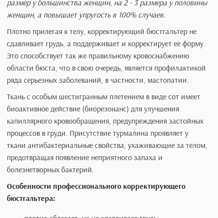
Такой бюстгальтер можно рекомендовать носить всем
женщинам. Но чаще всего его приобретают женщины с
пышной грудью, чтобы поднять её на физиологически
правильный уровень или женщины, у которых грудь уже
потеряла форму по возрастным причинам и после кормл
ребенка.
Более 10 лет опыта использования наших корректирующ
бюстгальтеров подтвердили, что грудь увеличивается на 
размер у большинства женщин, на 2 - 3 размера у поло
женщин, а повышает упругость в 100% случаев.
Плотно прилегая к телу, корректирующий бюстгальтер н
сдавливает грудь, а поддерживает и корректирует её фор
Это способствует так же правильному кровоснабжению
области бюста, что в свою очередь, является профилакти
ряда серьезных заболеваний, в частности, мастопатии.