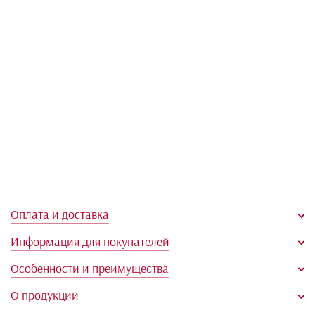
Находится в разделах:
Корректирующие бюстгальтеры
Бюстгальтеры полузакрытые и закрытые
Бюстгальтеры для пышной груди
Коллекция "Бежевый Люкс"