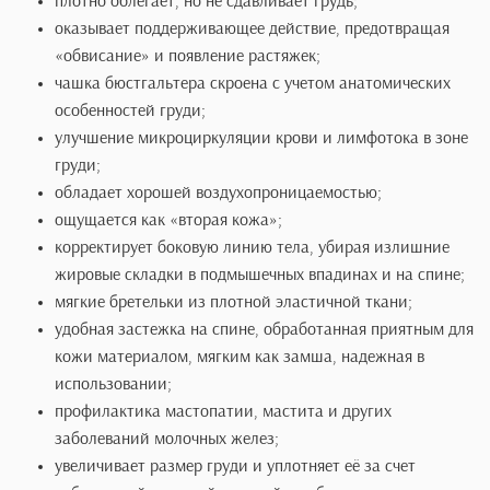
Ткань с особым шестигранным плетением в виде сот име
биоактивное действие (биорезонанс) для улучшения
капиллярного кровообращения, предупреждения застойн
процессов в груди. Присутствие турмалина проявляет у
ткани антибактериальные свойства, ухаживающие за те
предотвращая появление неприятного запаха и
болезнетворных бактерий.
Особенности профессионального корректирующего
бюстгальтера:
плотно облегает, но не сдавливает грудь;
оказывает поддерживающее действие, предотвращ
«обвисание» и появление растяжек;
чашка бюстгальтера скроена с учетом анатомическ
особенностей груди;
улучшение микроциркуляции крови и лимфотока в 