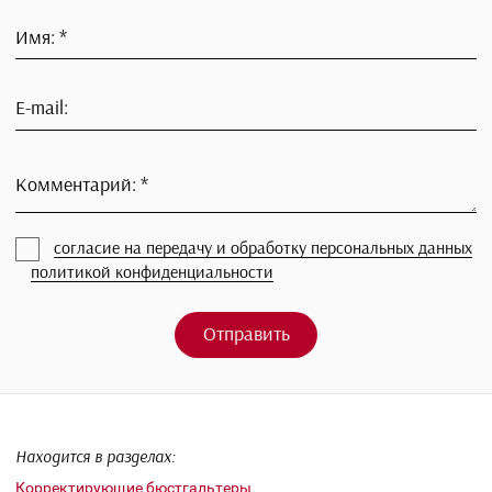
Таблица размеров
Помощь консультанта в выборе размера
теги:
бюстгальтер премиум-класса
корректирующий бюстгаль
Бюстгальтер для обвисшего бюста
Оставьте отзыв
Заполните обязательные поля
*
.
Оценка:
*