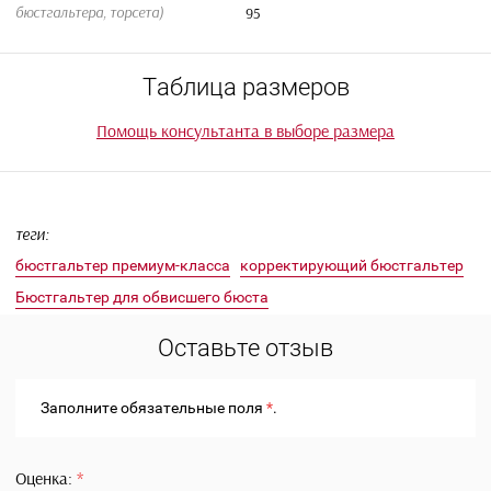
Страна производства: Китай
Состав ткани: Nylon 61%, Spandex 39%, биокерамиче
наночастицы
Внутренняя ткань : бамбуковый хлопок 100%
Продукция сертифицирована.
Определить размер
Параметры
A / B / C / D / E
Размер чашки бюстгальтера
70-75 / 75-80 / 80-85 / 85-90 /
Обхват под грудью (для
бюстгальтера, торсета)
95